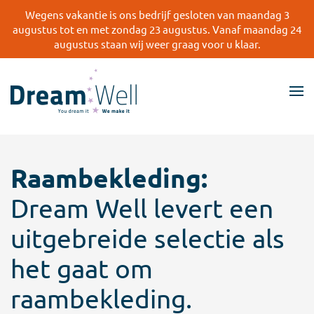
Wegens vakantie is ons bedrijf gesloten van maandag 3
augustus tot en met zondag 23 augustus. Vanaf maandag 24
Skip
augustus staan wij weer graag voor u klaar.
to
main
content
Raambekleding:
Dream Well levert een
uitgebreide selectie als
het gaat om
raambekleding.