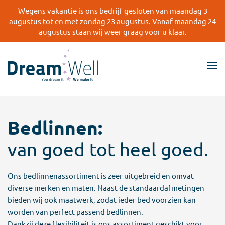
Wegens vakantie is ons bedrijf gesloten van maandag 3
augustus tot en met zondag 23 augustus. Vanaf maandag 24
Skip
augustus staan wij weer graag voor u klaar.
to
main
content
Bedlinnen:
van goed tot heel goed.
Ons bedlinnenassortiment is zeer uitgebreid en omvat
diverse merken en maten. Naast de standaardafmetingen
bieden wij ook
maatwerk
, zodat ieder bed voorzien kan
worden van perfect passend bedlinnen.
Dankzij deze flexibiliteit is ons assortiment geschikt voor