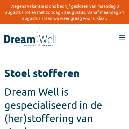
Wegens vakantie is ons bedrijf gesloten van maandag 3
augustus tot en met zondag 23 augustus. Vanaf maandag 24
Skip
augustus staan wij weer graag voor u klaar.
to
main
content
Stoel stofferen
Dream Well is
gespecialiseerd in de
(her)stoffering van